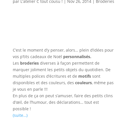
par
L'atelier C tout cousu !
|
Nov 26, 2014
|
Broderies
C’est le moment d’y penser, alors… plein d’idées pour
vos p’tits cadeaux de Noël
personnalisés.
Les
broderies
diverses à façon permettent de
marquer joliment les petits objets du quotidien. De
multiples polices d’écritures et de
motifs
sont
disponibles et des couleurs, des
couleurs
, même pas
je vous en parle !!!
En plus de ça on peut s’amuser, faire des petits clins
d’œil, de l’humour, des déclarations… tout est
possible !
(suite…)