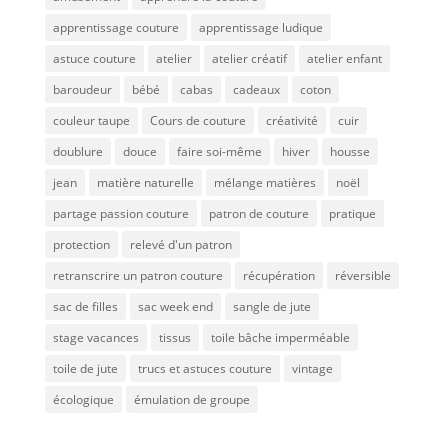
apprentissage couture
apprentissage ludique
astuce couture
atelier
atelier créatif
atelier enfant
baroudeur
bébé
cabas
cadeaux
coton
couleur taupe
Cours de couture
créativité
cuir
doublure
douce
faire soi-même
hiver
housse
jean
matière naturelle
mélange matières
noël
partage passion couture
patron de couture
pratique
protection
relevé d'un patron
retranscrire un patron couture
récupération
réversible
sac de filles
sac week end
sangle de jute
stage vacances
tissus
toile bâche imperméable
toile de jute
trucs et astuces couture
vintage
écologique
émulation de groupe