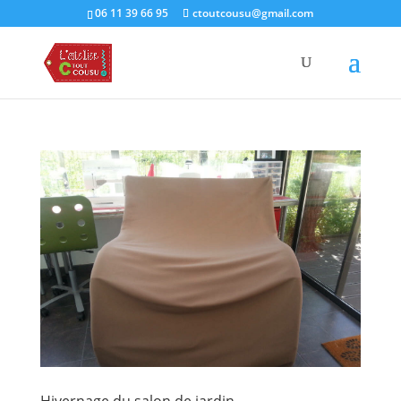
06 11 39 66 95
ctoutcousu@gmail.com
Hivernage du salon de jardin