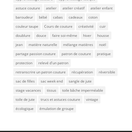
astuce couture
atelier
atelier créatif
atelier enfant
baroudeur
bébé
cabas
cadeaux
coton
couleur taupe
Cours de couture
créativité
cuir
doublure
douce
faire soi-même
hiver
housse
jean
matière naturelle
mélange matières
noël
partage passion couture
patron de couture
pratique
protection
relevé d'un patron
retranscrire un patron couture
récupération
réversible
sac de filles
sac week end
sangle de jute
stage vacances
tissus
toile bâche imperméable
toile de jute
trucs et astuces couture
vintage
écologique
émulation de groupe