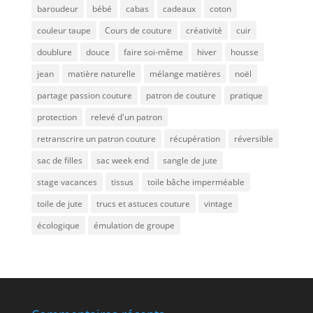
baroudeur
bébé
cabas
cadeaux
coton
couleur taupe
Cours de couture
créativité
cuir
doublure
douce
faire soi-même
hiver
housse
jean
matière naturelle
mélange matières
noël
partage passion couture
patron de couture
pratique
protection
relevé d'un patron
retranscrire un patron couture
récupération
réversible
sac de filles
sac week end
sangle de jute
stage vacances
tissus
toile bâche imperméable
toile de jute
trucs et astuces couture
vintage
écologique
émulation de groupe