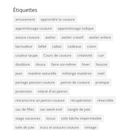
Étiquettes
amusement
apprendre la couture
apprentissage couture
apprentissage ludique
astuce couture
atelier
atelier créatif
atelier enfant
baroudeur
bébé
cabas
cadeaux
coton
couleur taupe
Cours de couture
créativité
cuir
doublure
douce
faire soi-même
hiver
housse
jean
matière naturelle
mélange matières
noël
partage passion couture
patron de couture
pratique
protection
relevé d'un patron
retranscrire un patron couture
récupération
réversible
sac de filles
sac week end
sangle de jute
stage vacances
tissus
toile bâche imperméable
toile de jute
trucs et astuces couture
vintage