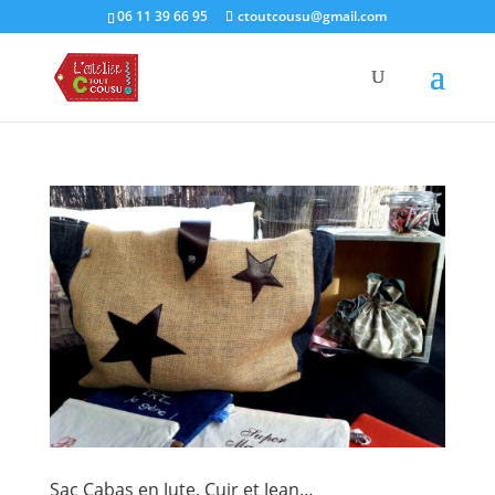
06 11 39 66 95
ctoutcousu@gmail.com
Sac Cabas en Jute, Cuir et Jean…