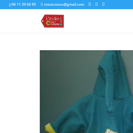
06 11 39 66 95
ctoutcousu@gmail.com