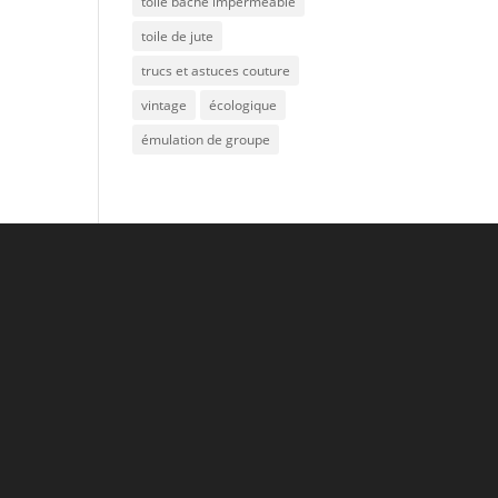
toile bâche imperméable
toile de jute
trucs et astuces couture
vintage
écologique
émulation de groupe