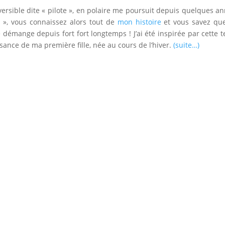
rsible dite « pilote », en polaire me poursuit depuis quelques a
 », vous connaissez alors tout de
mon histoire
et vous savez qu
 démange depuis fort fort longtemps ! J’ai été inspirée par cette 
issance de ma première fille, née au cours de l’hiver.
(suite…)