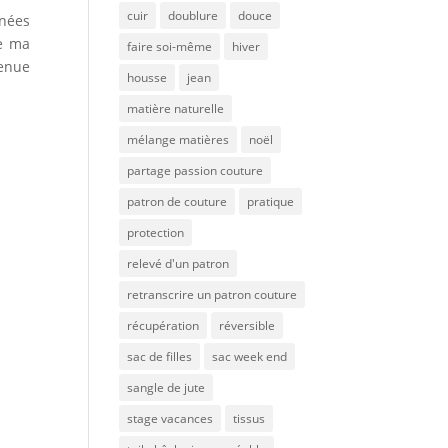
cuir
doublure
douce
nnées
e ma
faire soi-même
hiver
tenue
housse
jean
matière naturelle
mélange matières
noël
partage passion couture
patron de couture
pratique
protection
relevé d'un patron
retranscrire un patron couture
récupération
réversible
sac de filles
sac week end
sangle de jute
stage vacances
tissus