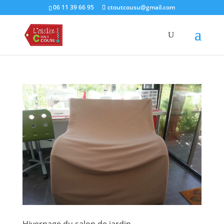
06 11 39 66 95
ctoutcousu@gmail.com
Hivernage du salon de jardin