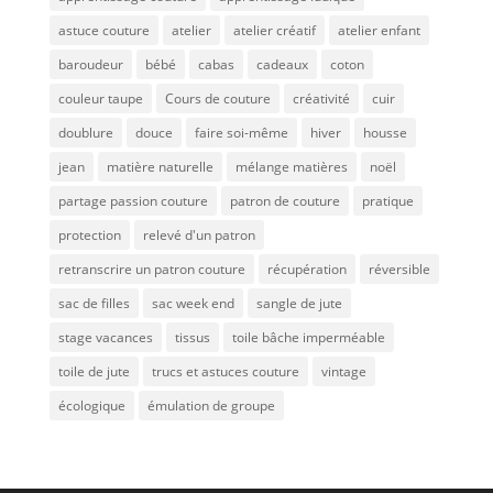
astuce couture
atelier
atelier créatif
atelier enfant
baroudeur
bébé
cabas
cadeaux
coton
couleur taupe
Cours de couture
créativité
cuir
doublure
douce
faire soi-même
hiver
housse
jean
matière naturelle
mélange matières
noël
partage passion couture
patron de couture
pratique
protection
relevé d'un patron
retranscrire un patron couture
récupération
réversible
sac de filles
sac week end
sangle de jute
stage vacances
tissus
toile bâche imperméable
toile de jute
trucs et astuces couture
vintage
écologique
émulation de groupe