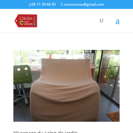
06 11 39 66 95
ctoutcousu@gmail.com
Hivernage du salon de jardin