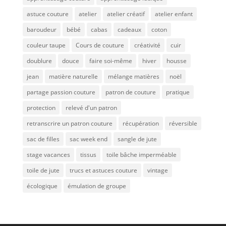
astuce couture
atelier
atelier créatif
atelier enfant
baroudeur
bébé
cabas
cadeaux
coton
couleur taupe
Cours de couture
créativité
cuir
doublure
douce
faire soi-même
hiver
housse
jean
matière naturelle
mélange matières
noël
partage passion couture
patron de couture
pratique
protection
relevé d'un patron
retranscrire un patron couture
récupération
réversible
sac de filles
sac week end
sangle de jute
stage vacances
tissus
toile bâche imperméable
toile de jute
trucs et astuces couture
vintage
écologique
émulation de groupe